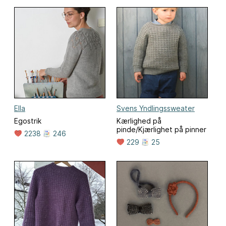
Ella
Svens Yndlingssweater
Egostrik
Kærlighed på
pinde/Kjærlighet på pinner
2238
246
229
25