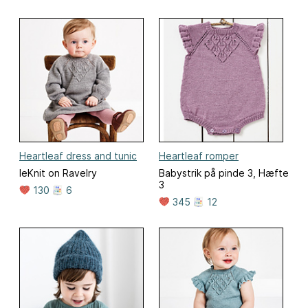
Heartleaf dress and tunic
Heartleaf romper
leKnit on Ravelry
Babystrik på pinde 3, Hæfte
3
130
6
345
12