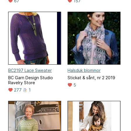
67
157
BC2197 Lace Sweater
Halsduk blommor
BC Garn Design Studio
Stickat & sånt, nr 2 2019
Ravelry Store
5
277
1