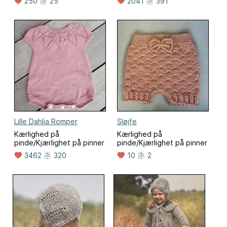
250
25
2041
391
Lille Dahlia Romper
Sløjfe
Kærlighed på
Kærlighed på
pinde/Kjærlighet på pinner
pinde/Kjærlighet på pinner
3462
320
10
2