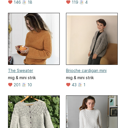
146
18
119
4
The Sweater
Brioche cardigan mini
mig & mini strik
mig & mini strik
201
10
43
1