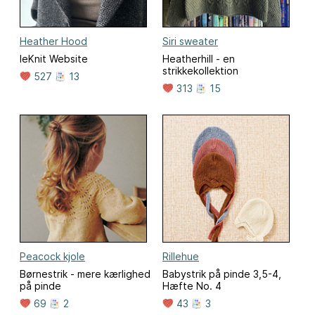
Heather Hood
Siri sweater
leKnit Website
Heatherhill - en
strikkekollektion
527
13
313
15
Peacock kjole
Rillehue
Børnestrik - mere kærlighed
Babystrik på pinde 3,5-4,
på pinde
Hæfte No. 4
69
2
43
3