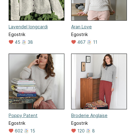
Lavendel longcardi
Aran Love
Egostrik
Egostrik
45
38
467
11
Poppy Patent
Broderie Anglaise
Egostrik
Egostrik
602
15
120
8