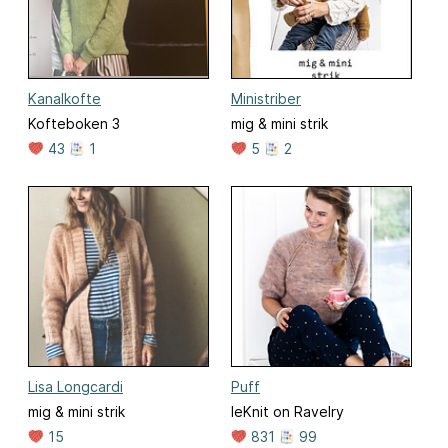
Kanalkofte
Ministriber
Kofteboken 3
mig & mini strik
43
1
5
2
Lisa Longcardi
Puff
mig & mini strik
leKnit on Ravelry
15
831
99