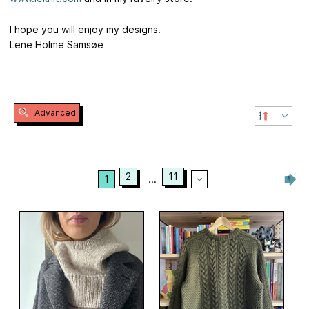
I hope you will enjoy my designs.
Lene Holme Samsøe
Advanced
2
11
1
...