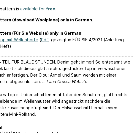
pattern is
available for
free
.
ttern (download Woolplace) only in German.
ttern (Für Sie Website) only in German:
op mit Wellenborte
(
Pdf
) gezeigt in FÜR SIE 4/2021 (Anleitung
 Heft)
TEIL FÜR BLAUE STUNDEN. Denim geht immer! So entspannt wie
ok lässt sich dieses glatt rechts gestrickte Top in verwaschener
uch anfertigen. Der Clou: Ärmel und Saum werden mit einer
orte abgeschlossen. …
Lana Grossa Website
ses Top mit überschnittenen abfallenden Schultern, glatt rechts.
elblende im Wellenmuster wird angestrickt nachdem die
ile zusammengefügt sind. Der Halsausschnittt erhält einen
ktem Mini-Rollrand.
l