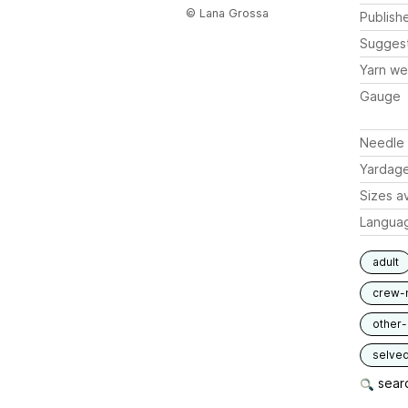
© Lana Grossa
Publish
Sugges
Yarn we
Gauge
Needle 
Yardag
Sizes av
Langua
adult
crew-
other
selve
searc