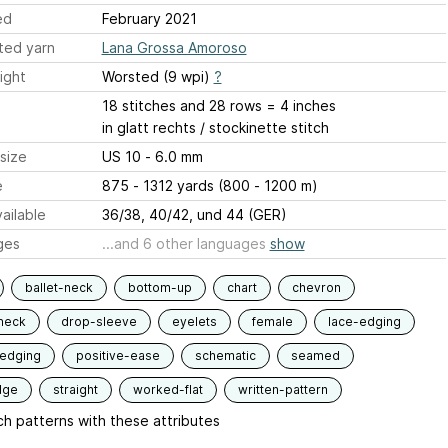
ed
February 2021
ted yarn
Lana Grossa Amoroso
ight
Worsted (9 wpi)
?
18 stitches and 28 rows = 4 inches
in glatt rechts / stockinette stitch
size
US 10 - 6.0 mm
e
875 - 1312 yards (800 - 1200 m)
ailable
36/38, 40/42, und 44 (GER)
ges
...and 6 other languages
show
ballet-neck
bottom-up
chart
chevron
neck
drop-sleeve
eyelets
female
lace-edging
-edging
positive-ease
schematic
seamed
dge
straight
worked-flat
written-pattern
h patterns with these attributes