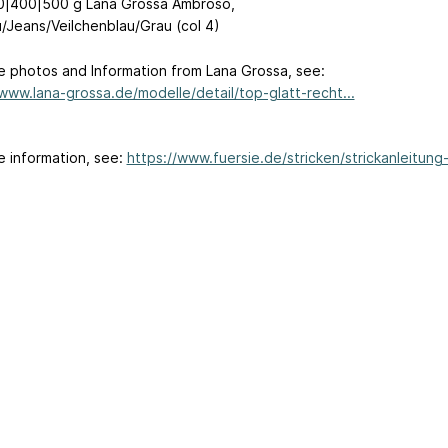
|400|500 g Lana Grossa Ambroso,
u/Jeans/Veilchenblau/Grau (col 4)
e photos and Information from Lana Grossa, see:
/www.lana-grossa.de/modelle/detail/top-glatt-recht...
e information, see:
https://www.fuersie.de/stricken/strickanleitung