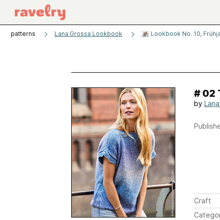
patterns
Lana Grossa Lookbook
Lookbook No. 10, Früh
# 02 
by
Lana
Publishe
Craft
Catego