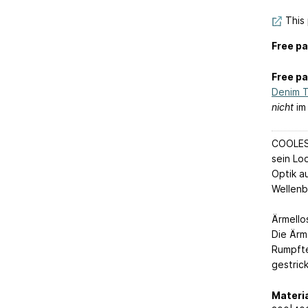
This 
Free pa
Free pa
Denim T
nicht
im
COOLES 
sein Lo
Optik a
Wellenb
Ärmello
Die Ärm
Rumpfte
gestric
Materia