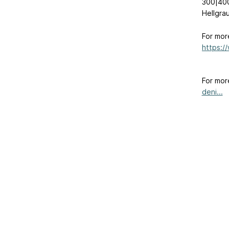
300|400
Hellgra
For mor
https:/
For mor
deni...