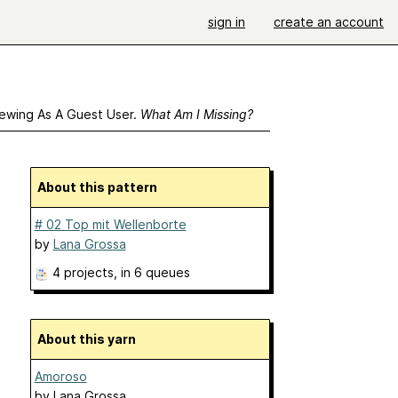
sign in
create an account
ewing As A Guest User.
What Am I Missing?
About this pattern
# 02 Top mit Wellenborte
by
Lana Grossa
4 projects
, in 6 queues
About this yarn
Amoroso
by
Lana Grossa