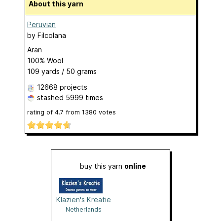
About this yarn
Peruvian
by
Filcolana
Aran
100% Wool
109 yards / 50 grams
12668 projects
stashed
5999 times
rating of
4.7
from
1380
votes
buy this yarn
online
Klazien's Kreatie
Netherlands