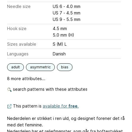
Needle size
US 6 - 4.0 mm
US 7 - 4.5 mm
US 9 - 5.5 mm
Hook size
4.5 mm
5.0 mm (H)
Sizes available
S (M) L
Languages
Danish
adult
asymmetric
bias
8 more attributes...
search patterns with these attributes
This pattern is
available for
free
.
Nederdelen er strikket i ren uld, og designet forener det rå
med det feminine.
Nederdelen har et reliefmønster, som går fra hoftestykket