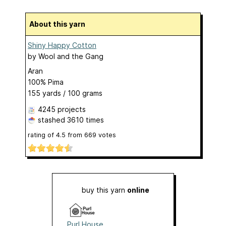
About this yarn
Shiny Happy Cotton
by
Wool and the Gang
Aran
100% Pima
155 yards / 100 grams
4245 projects
stashed
3610 times
rating of
4.5
from
669
votes
buy this yarn
online
Purl House