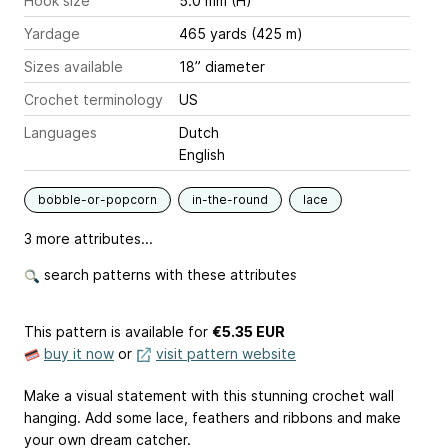
Hook size
5.0 mm (H)
Yardage
465 yards (425 m)
Sizes available
18” diameter
Crochet terminology
US
Languages
Dutch
English
bobble-or-popcorn
in-the-round
lace
3 more attributes...
search patterns with these attributes
This pattern is available
for
€5.35 EUR
buy it now
or
visit pattern website
Make a visual statement with this stunning crochet wall
hanging. Add some lace, feathers and ribbons and make
your own dream catcher.