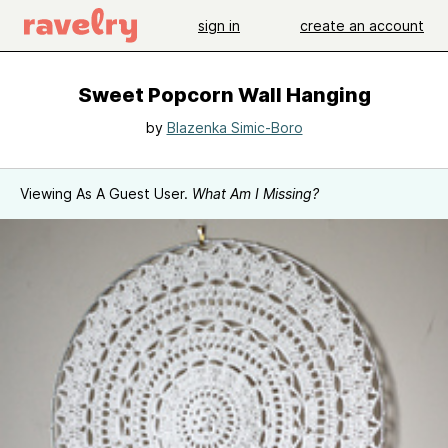
sign in
create an account
Sweet Popcorn Wall Hanging
by
Blazenka Simic-Boro
Viewing As A Guest User.
What Am I Missing?