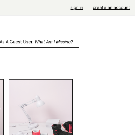
sign in
create an account
 As A Guest User.
What Am I Missing?