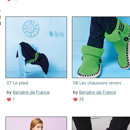
-
t
4
07 Le plaid
08 Les chaussons revers
by
Bergère de France
by
Bergère de France
1
35