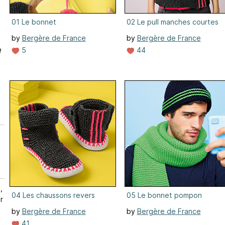
01 Le bonnet
02 Le pull manches courtes
by
Bergère de France
by
Bergère de France
e
5
44
,
04 Les chaussons revers
05 Le bonnet pompon
r
by
Bergère de France
by
Bergère de France
41