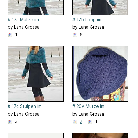
# 17a Mütze im
# 17b Loop im
Strukturmuster
Strukturmuster
by Lana Grossa
by Lana Grossa
1
5
# 17c Stulpen im
# 20A Mütze im
Strukturmuster
Spiralmuster
by Lana Grossa
by Lana Grossa
3
2
1