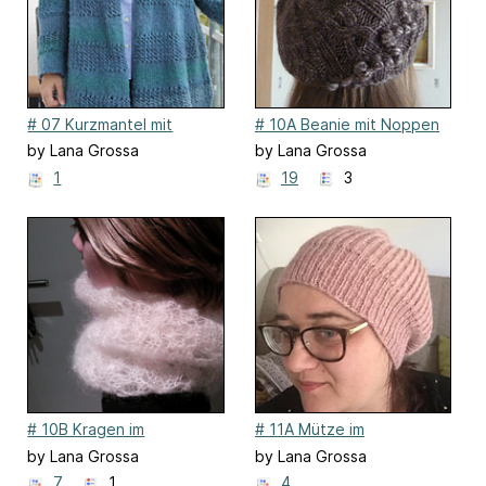
# 07 Kurzmantel mit
# 10A Beanie mit Noppen
Netzmusterstreifen
und Rippen
by Lana Grossa
by Lana Grossa
1
19
3
# 10B Kragen im
# 11A Mütze im
Spitzenmuster
Halbpatentmuster
by Lana Grossa
by Lana Grossa
7
1
4