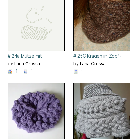
# 24a Mütze mit
# 25C Kragen im Zopf-
Zopfmuster
Noppenmuster
by Lana Grossa
by Lana Grossa
1
1
1