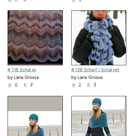
# 11B Schal im
# 12B Scharf / Schal mit
Zackenmuster
eingestrickten Schlitzen
by Lana Grossa
by Lana Grossa
6
2
2
2