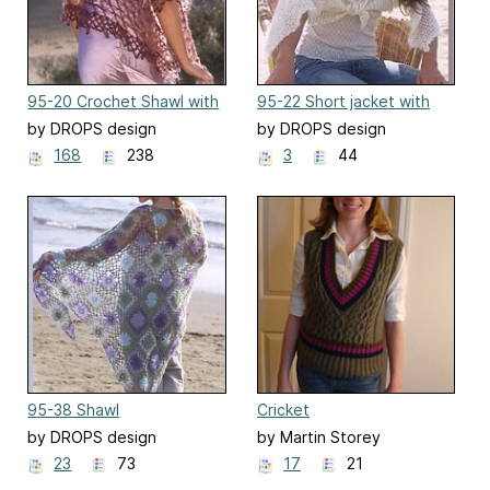
95-20 Crochet Shawl with
95-22 Short jacket with
love knots
flowing sleeves
by DROPS design
by DROPS design
168
238
3
44
95-38 Shawl
Cricket
by DROPS design
by Martin Storey
23
73
17
21