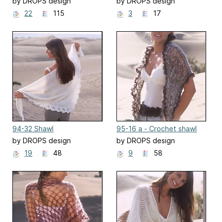
Poncho
pattern
by DROPS design
by DROPS design
22
115
3
17
94-32 Shawl
95-16 a - Crochet shawl
by DROPS design
by DROPS design
19
48
9
58