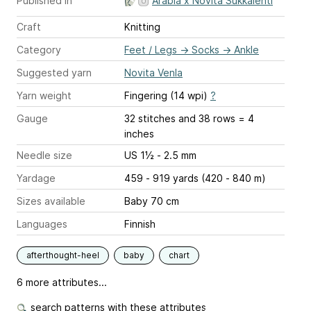
Published in
Arabia x Novita Sukkalehti
Craft
Knitting
Category
Feet / Legs
→
Socks
→
Ankle
Suggested yarn
Novita Venla
Yarn weight
Fingering (14 wpi)
?
Gauge
32 stitches and 38 rows = 4
inches
Needle size
US 1½ - 2.5 mm
Yardage
459 - 919 yards (420 - 840 m)
Sizes available
Baby 70 cm
Languages
Finnish
afterthought-heel
baby
chart
6 more attributes...
search patterns with these attributes