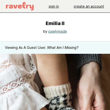
sign in
create an account
Emilia II
by
pawlymade
Viewing As A Guest User.
What Am I Missing?