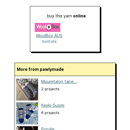
buy this yarn
online
WoolBox AUS
Australia
More from pawlymade
Muumitalon tape...
2 projects
Keski-Suomi
6 projects
Rypäle