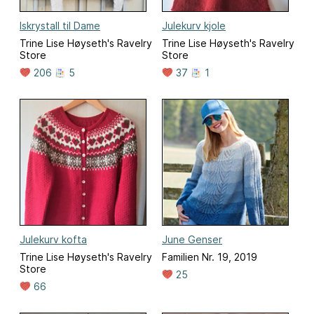
Iskrystall til Dame
Julekurv kjole
Trine Lise Høyseth's Ravelry
Trine Lise Høyseth's Ravelry
Store
Store
206
5
37
1
Julekurv kofta
June Genser
Trine Lise Høyseth's Ravelry
Familien Nr. 19, 2019
Store
25
66