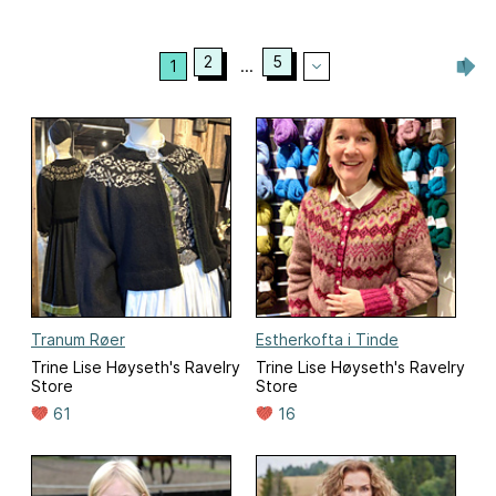
2
5
1
...
Tranum Røer
Estherkofta i Tinde
Trine Lise Høyseth's Ravelry
Trine Lise Høyseth's Ravelry
Store
Store
61
16