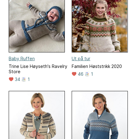
Baby Ruffen
Ut på tur
Trine Lise Høyseth's Ravelry
Familien Høststrikk 2020
Store
46
1
34
1