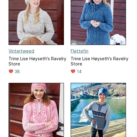
Vintertweed
Flettefin
Trine Lise Høyseth's Ravelry
Trine Lise Høyseth's Ravelry
Store
Store
38
14