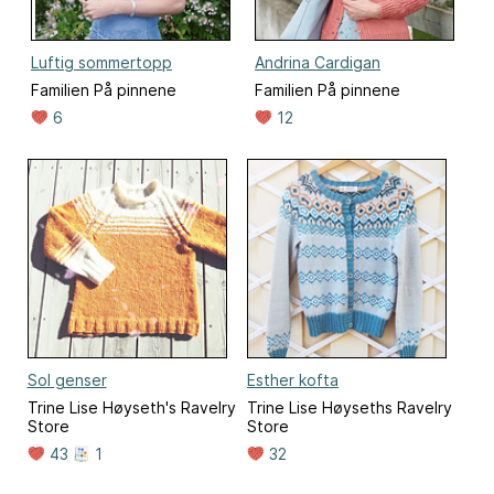
Luftig sommertopp
Andrina Cardigan
Familien På pinnene
Familien På pinnene
6
12
Sol genser
Esther kofta
Trine Lise Høyseth's Ravelry
Trine Lise Høyseths Ravelry
Store
Store
43
1
32