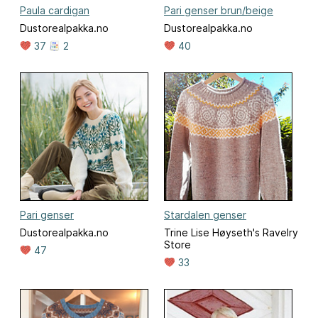
Paula cardigan
Pari genser brun/beige
Dustorealpakka.no
Dustorealpakka.no
37
2
40
Pari genser
Stardalen genser
Dustorealpakka.no
Trine Lise Høyseth's Ravelry
Store
47
33