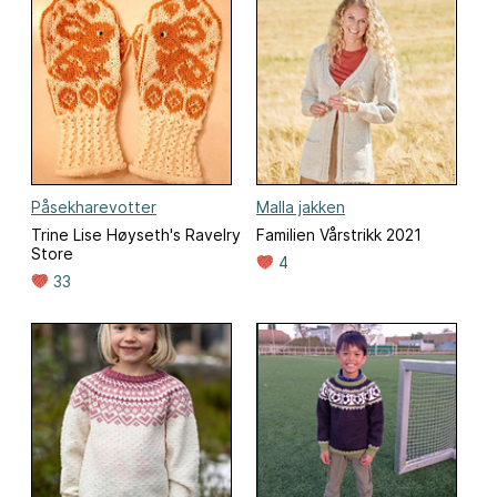
Påsekharevotter
Malla jakken
Trine Lise Høyseth's Ravelry
Familien Vårstrikk 2021
Store
4
33